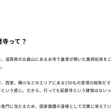
暦寺って？
は、滋賀県の比叡山にあるお寺で最澄が開いた薬師如来を
す。
堂、西堂、横川などのエリアにある150もの堂塔の総称だ
寺という感じ。だから、行っても延暦寺という建物はないっ
の鬼門に当たるため、国家鎮護の道場として次第に栄えて