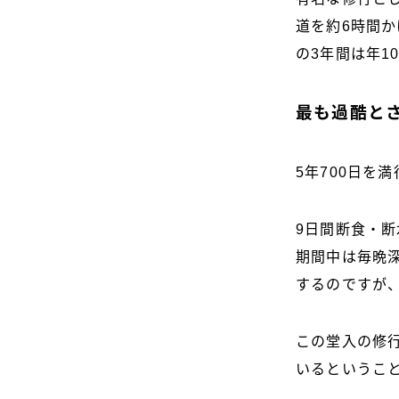
道を約6時間
の3年間は年1
最も過酷と
5年700日を
9日間断食・
期間中は毎晩
するのですが
この堂入の修
いるというこ