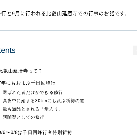
峰行と9月に行われる比叡山延暦寺での行事のお話です。
ents
比叡山延暦寺って？
7年にもおよぶ千日回峰行
選ばれた者だけができる修行
真夜中に始まる30kmにも及ぶ祈祷の道
最も過酷とされる「堂入り」
阿闍梨としての修行
9/6〜9/8は千日回峰行者特別祈祷