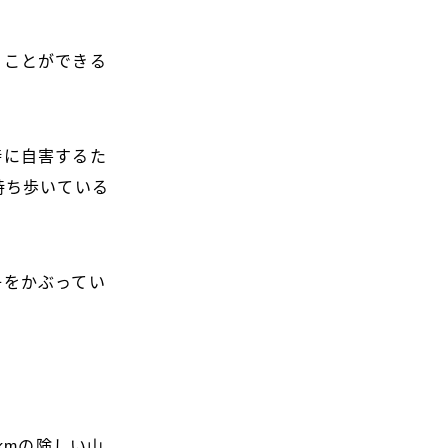
うことができる
時に自害するた
持ち歩いている
子をかぶってい
kmの険しい山