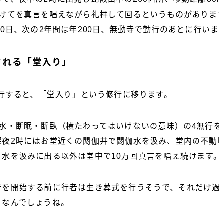
かけてを真言を唱えながら礼拝して回るというものがありま
00日、次の2年間は年200日、無動寺で勤行のあとに行い
される「堂入り」
満行すると、「堂入り」という修行に移ります。
断水・断眠・断臥（横たわってはいけないの意味）の4無行
深夜2時にはお堂近くの閼伽井で閼伽水を汲み、堂内の不動
、水を汲みに出る以外は堂中で10万回真言を唱え続けます
行を開始する前に行者は生き葬式を行うそうで、それだけ
となんでしょうね。