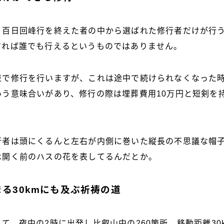
、百日回峰行を終えた者の中から選ばれた修行者だけが行
すれば誰でも行えるというものではありません。
束で修行を行いますが、これは途中で続けられなくなった
いう意味合いがあり、修行の際は埋葬費用10万円と短剣を
。
行者は頭にくるんと左右が内側に巻いた縦長の不思議な帽
は開く前のハスの花を表してるんだとか。
る30kmにも及ぶ祈祷の道
て、夜中の2時に出発し比叡山中の260箇所、移動距離30