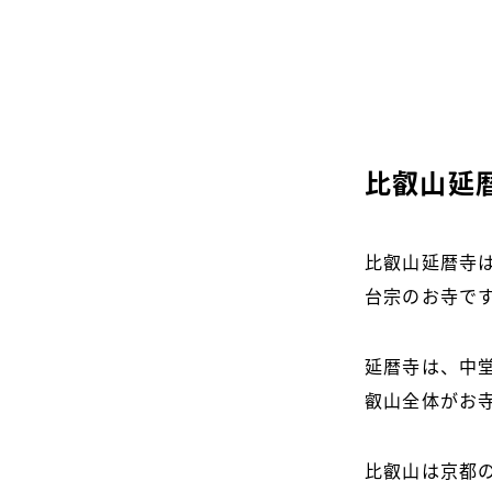
比叡山延
比叡山延暦寺
台宗のお寺で
延暦寺は、中
叡山全体がお
比叡山は京都