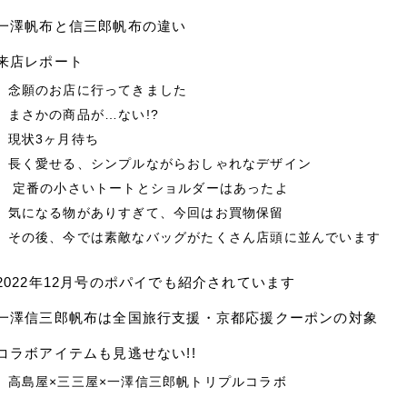
一澤帆布と信三郎帆布の違い
来店レポート
念願のお店に行ってきました
まさかの商品が…ない!?
現状3ヶ月待ち
長く愛せる、シンプルながらおしゃれなデザイン
定番の小さいトートとショルダーはあったよ
気になる物がありすぎて、今回はお買物保留
その後、今では素敵なバッグがたくさん店頭に並んでいます
2022年12月号のポパイでも紹介されています
一澤信三郎帆布は全国旅行支援・京都応援クーポンの対象
コラボアイテムも見逃せない!!
高島屋×三三屋×一澤信三郎帆トリプルコラボ