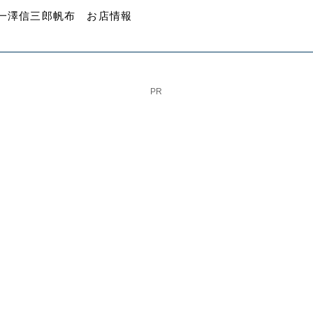
一澤信三郎帆布 お店情報
PR