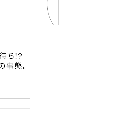
待ち!?
の事態。