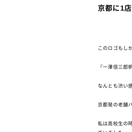
京都に1
このロゴもし
『一澤信三郎
なんとも渋い
京都発の老舗
私は高校生の