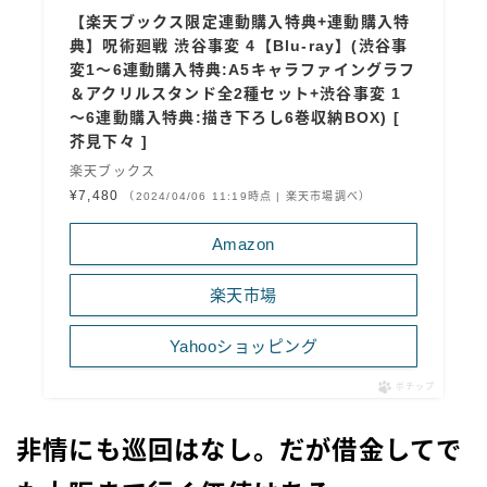
【楽天ブックス限定連動購入特典+連動購入特
典】呪術廻戦 渋谷事変 4【Blu-ray】(渋谷事
変1～6連動購入特典:A5キャラファイングラフ
＆アクリルスタンド全2種セット+渋谷事変 1
～6連動購入特典:描き下ろし6巻収納BOX) [
芥見下々 ]
楽天ブックス
¥7,480
（2024/04/06 11:19時点 | 楽天市場調べ）
Amazon
楽天市場
Yahooショッピング
ポチップ
非情にも巡回はなし。だが借金してで