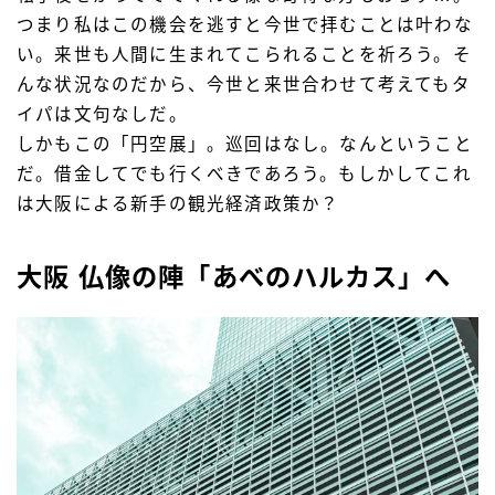
つまり私はこの機会を逃すと今世で拝むことは叶わな
い。来世も人間に生まれてこられることを祈ろう。そ
んな状況なのだから、今世と来世合わせて考えてもタ
イパは文句なしだ。
しかもこの「円空展」。巡回はなし。なんということ
だ。借金してでも行くべきであろう。もしかしてこれ
は大阪による新手の観光経済政策か？
大阪 仏像の陣「あべのハルカス」へ