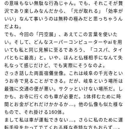
の意味もない無駄な行為じゃん。でも、それこそが贅
沢であり楽しみなんだから、「元が取れる」「効率が
いい」なんて事いうのは無粋の極みだと思っちゃうん
だよね。
でも、今回の「円空展」、あえてこの言葉を使いた
い。そして、どんなスーパーコンピューターやaiを用
いても私と同じ見解に至るであろう、「コスパ、タイ
パともに最高」と。いや、ほんと仏様相手になんて失
礼なって感じだけど、でも実際にそうなのよ。
さっき話した両面宿儺坐像。これは岐阜の千光寺とい
うお寺で見ることができる。だが、岐阜という場所は
最強に交通の便が悪い。サクッといけない場所だ。し
かも、お寺に行くのも車が必要だ。1体拝むために時
間とお金がどれだけかかるか…。他の仏像も似た様な
もので、それ掛ける160体。
まして私は車が運転できない…。さらに私のために運
転手役をかってでてくれる様な奇特な方もおらず…。