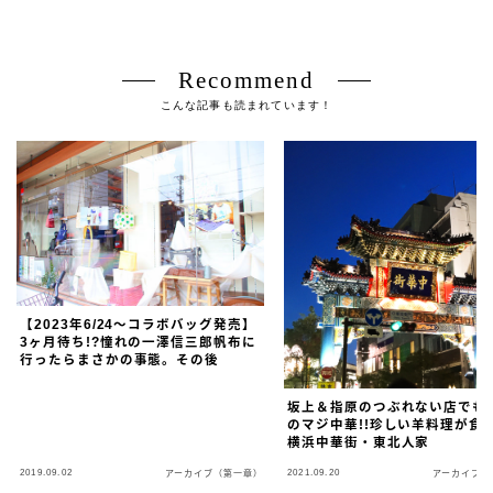
Recommend
こんな記事も読まれています！
【2023年6/24〜コラボバッグ発売】
3ヶ月待ち!?憧れの一澤信三郎帆布に
行ったらまさかの事態。その後
坂上＆指原のつぶれない店でも
のマジ中華!!珍しい羊料理が食
横浜中華街・東北人家
2019.09.02
2021.09.20
アーカイブ（第一章）
アーカイブ（