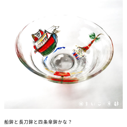
船鉾と長刀鉾と四条傘鉾かな？