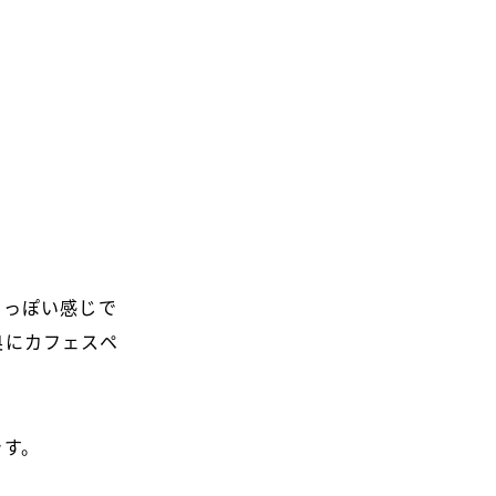
国っぽい感じで
奥にカフェスペ
です。