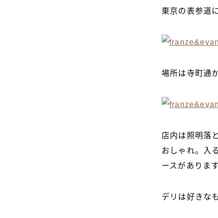
東京の表参道
場所は寺町通
店内は照明落
おしゃれ。入
ースがありま
デリは好きな