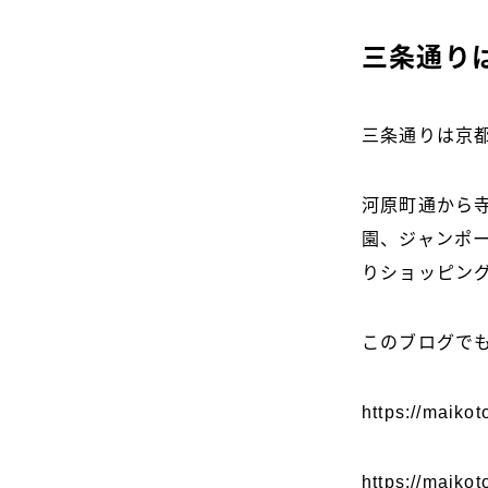
三条通り
三条通りは京
河原町通から
園、ジャンポ
りショッピン
このブログで
https://maikot
https://maiko