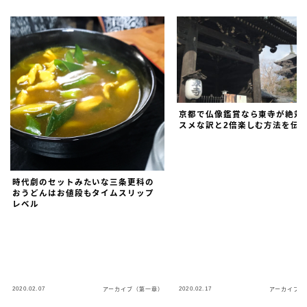
京都で仏像鑑賞なら東寺が絶対
スメな訳と2倍楽しむ方法を伝授
時代劇のセットみたいな三条更科の
おうどんはお値段もタイムスリップ
レベル
2020.02.07
2020.02.17
アーカイブ（第一章）
アーカイブ（