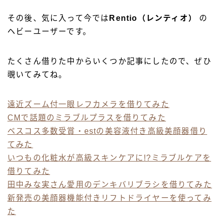
その後、気に入って今では
Rentio（レンティオ）
の
ヘビーユーザーです。
たくさん借りた中からいくつか記事にしたので、ぜひ
覗いてみてね。
遠近ズーム付一眼レフカメラを借りてみた
CMで話題のミラブルプラスを借りてみた
ベスコス多数受賞・estの美容液付き高級美顔器借り
てみた
いつもの化粧水が高級スキンケアに!?ミラブルケアを
借りてみた
田中みな実さん愛用のデンキバリブラシを借りてみた
新発売の美顔器機能付きリフトドライヤーを使ってみ
た