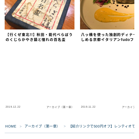
【行くぜ東北!!】秋田・能代べらぼう
八ッ橋を使った独創的ディナー
のくじらかやき鍋と憧れの百名盃
しめる京都イタリアンfudoフウ
2019.12.22
2019.11.22
アーカイブ（第一章）
アーカイブ（
HOME
アーカイブ（第一章）
【紹介リンクで500円オフ】レンティオで一眼
＞
＞