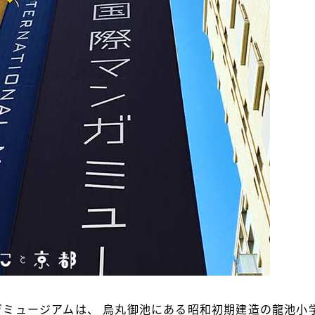
ガミュージアムは、 烏丸御池にある昭和初期建造の龍池小