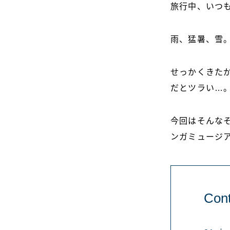
旅行中、いつ
雨、猛暑、雪
せっかくきた
だとツラい…
今回はそんな
ンガミュージ
Cont