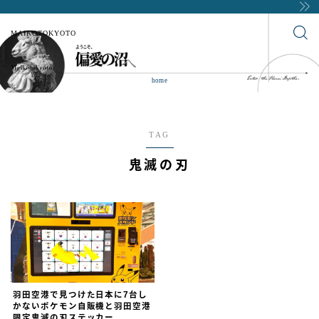
MAIKOTOKYOTO
home
TAG
鬼滅の刃
羽田空港で見つけた日本に7台し
かないポケモン自販機と羽田空港
限定鬼滅の刃ステッカー