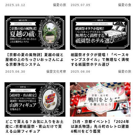
2025.10.12
偏愛の旅
2025.07.05
偏愛の食
【京都の夏の風物詩】夏越の祓と
祇園祭オタクが提唱！「ベースキ
屋根の上のちっさいおっさんによ
ャンプスタイル」で無理なく満喫
る京都浄化システム
する祇園祭ホテル選び
2025.06.30
偏愛文化考察
2025.06.06
偏愛の旅
どこで買える？お気に入りをお土
【5月・京都イベント】「2024年
産に♪京都祇園祭・宵山だけで買
は源氏物語」先斗町のレトロ建築
える山鉾フィギュア
&鴨川をどり鑑賞