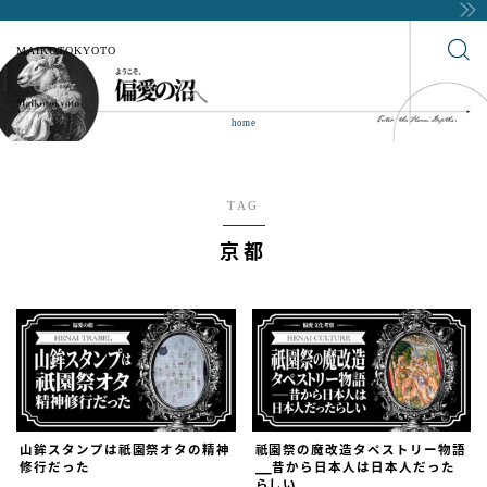
MAIKOTOKYOTO
home
TAG
京都
山鉾スタンプは祇園祭オタの精神
祇園祭の魔改造タペストリー物語
修行だった
⎯⎯昔から日本人は日本人だった
らしい