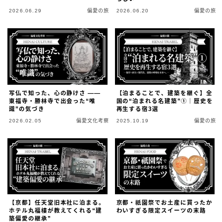
2026.06.29
偏愛の旅
2026.06.20
偏愛の旅
写仏で知った、心の静けさ ——
【泊まることで、建築を継ぐ】全
東福寺・勝林寺で出会った“唯
国の“泊まれる名建築”①｜歴史を
識”の気づき
再生する宿3選
2026.02.05
偏愛文化考察
2025.10.19
偏愛の旅
【京都】任天堂旧本社に泊まる。
京都・祇園祭でお土産に買ったか
ホテル丸福樓が教えてくれる“建
わいすぎる限定スイーツの末路
築偏愛の継承”