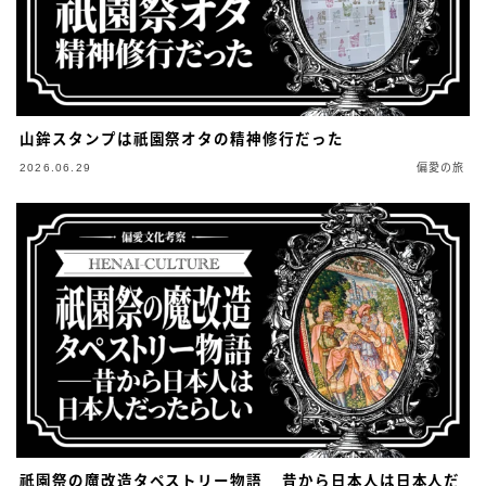
山鉾スタンプは祇園祭オタの精神修行だった
2026.06.29
偏愛の旅
祇園祭の魔改造タペストリー物語⎯⎯昔から日本人は日本人だ