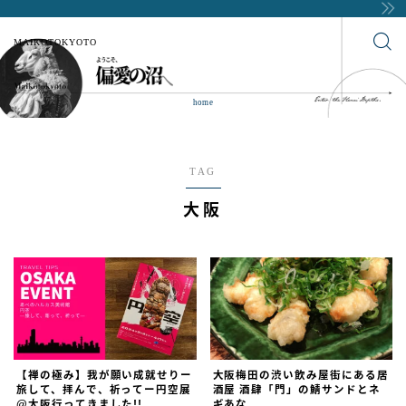
MAIKOTOKYOTO
home
TAG
大阪
【禅の極み】我が願い成就せりー
大阪梅田の渋い飲み屋街にある居
旅して、拝んで、祈ってー円空展
酒屋 酒肆「門」の鯖サンドとネ
@大阪行ってきました!!
ギあな