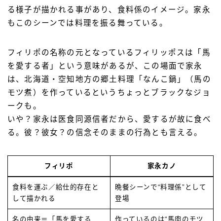
る様子が描かれる事があり、食料係のイメージ。家永
もこのシーンでは料理を振る舞っている。
フィリポの名称の元となっているフィリッポスは「馬
を愛する者」という意味があるが、この場面で家永
は、北海道・空知地方の郷土料理「なんこ鍋」（馬の
モツ煮）を作っているというちょっとブラックなジョ
ークも。
いや？家永は医食同源信者だから、愛するが故に食べ
る。彼？彼女？の信念そのままの行為とも言える。
フィリポ
家永カノ
食料を運ぶ／給仕的存在と
晩餐シーンで“料理係”として
して描かれる
登場
名の由来＝「馬を愛する
作っているのは“馬肉のモツ