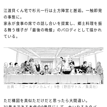
江渡貝くん宅で杉元一行は土方陣営と邂逅。一触即発
の事態に。
家永が食事の席での話し合いを提案し、郷土料理を振
る舞う様子が「最後の晩餐」のパロディとして描かれ
ている。
出典：『ゴールデンカムイ』9巻（野田サトル／集英社）
ただ構図を真似ただけだと思ったら大間違い。