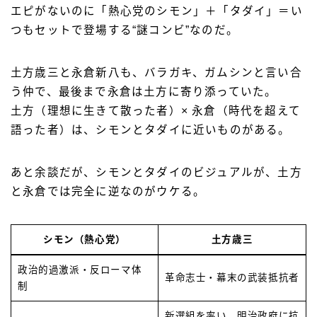
エピがないのに「熱心党のシモン」＋「タダイ」＝い
つもセットで登場する“謎コンビ”なのだ。
土方歳三と永倉新八も、バラガキ、ガムシンと言い合
う仲で、最後まで永倉は土方に寄り添っていた。
土方（理想に生きて散った者）× 永倉（時代を超えて
語った者）は、シモンとタダイに近いものがある。
あと余談だが、シモンとタダイのビジュアルが、土方
と永倉では完全に逆なのがウケる。
シモン（熱心党）
土方歳三
政治的過激派・反ローマ体
革命志士・幕末の武装抵抗者
制
新選組を率い、明治政府に抗