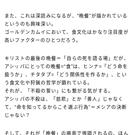
また、これは深読みになるが、“晩餐”が描かれている
というのも興味深い。
ゴールデンカムイにおいて、食文化はかなり注目度が
高いファクターのひとつだろう。
キリストの最後の晩餐＝「自らの死を語る場」だが、
アシㇼパにとっての晩餐=“食”は、ヒンナ=「どう命を
扱うか」、チタタプ=「どう関係性を作るか」、とい
う食文化や狩猟の哲学が顕れている。
それが、「不殺の誓い」にも繋がる気がする。
アシㇼパの不殺は、「慈悲」とか「善人」じゃなく
て、“命を知ってるからこそ選ぶ行為”＝メシアの決断
じゃない？
そして、それが「晩餐」の場面で強調されるの、ほん