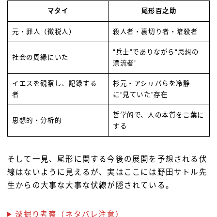
マタイ
尾形百之助
元・罪人（徴税人）
殺人者・裏切り者・暗殺者
“兵士”でありながら“思想の
社会の周縁にいた
漂流者”
イエスを観察し、記録する
杉元・アシㇼパらを冷静
者
に“見ていた”存在
哲学的で、人の本質を言葉に
思想的・分析的
する
そして一見、尾形に関する今後の展開を予想される伏
線はないように見えるが、実はここには野田サトル先
生からの大事な大事な伏線が隠されている。
深掘り考察（ネタバレ注意）