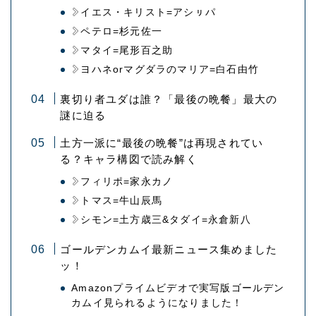
イエス・キリスト=アシㇼパ
ペテロ=杉元佐一
マタイ=尾形百之助
ヨハネorマグダラのマリア=白石由竹
裏切り者ユダは誰？「最後の晩餐」最大の
謎に迫る
土方一派に“最後の晩餐”は再現されてい
る？キャラ構図で読み解く
フィリポ=家永カノ
トマス=牛山辰馬
シモン=土方歳三&タダイ=永倉新八
ゴールデンカムイ最新ニュース集めました
ッ！
Amazonプライムビデオで実写版ゴールデン
カムイ見られるようになりました！