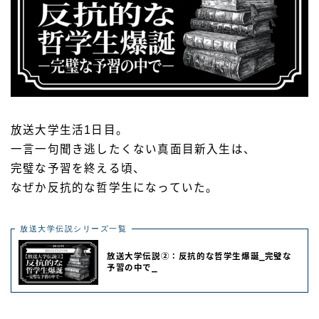
放送大学生活1日目。
一言一句聞き逃したくない真面目新入生は、
完璧な予習を終える頃、
なぜか反抗的な哲学生になっていた。
放送大学伝説シリーズ一覧
放送大学伝説②：反抗的な哲学生爆誕⎯完璧な
予習の中で⎯