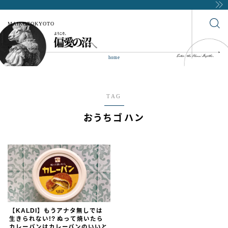
MAIKOTOKYOTO
home
TAG
おうちゴハン
【KALDI】もうアナタ無しでは
生きられない!? ぬって焼いたら
カレーパンはカレーパンのいいと